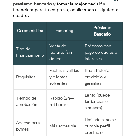
préstamo bancario
y tomar la mejor decisión
financiera para tu empresa, analicemos el siguiente
cuadro:
Préstamo
Característica
Factoring
Bancario
Venta de
Préstamo con
Tipo de
facturas (sin
pago de cuotas e
financiamiento
deuda)
intereses
Facturas válidas
Buen historial
Requisitos
y clientes
crediticio y
solventes
garantías
Lento (puede
Tiempo de
Rápido (24–
tardar días o
aprobación
48 horas)
semanas)
Limitado si no se
Acceso para
Más accesible
cumple perfil
pymes
crediticio